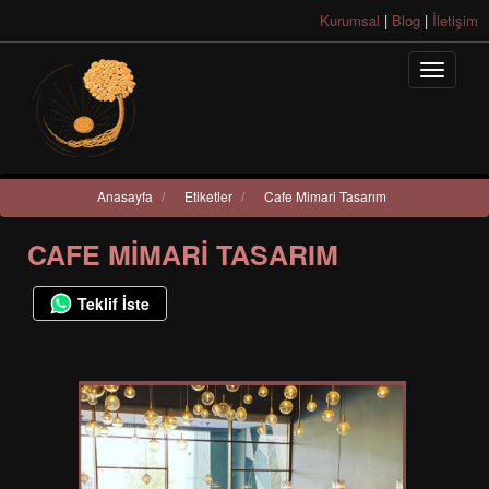
Kurumsal
|
Blog
|
İletişim
Anasayfa
/
Etiketler
/
Cafe Mimari Tasarım
CAFE MIMARI TASARIM
Teklif İste