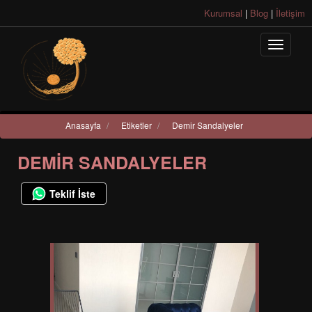
Kurumsal
|
Blog
|
İletişim
Anasayfa
/
Etiketler
/
Demir Sandalyeler
DEMIR SANDALYELER
Teklif İste