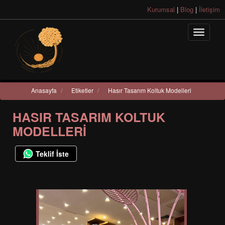
Kurumsal
|
Blog
|
İletişim
Anasayfa
/
Etiketler
/
Hasır Tasarım Koltuk Modelleri
HASIR TASARIM KOLTUK
MODELLERI
Teklif İste