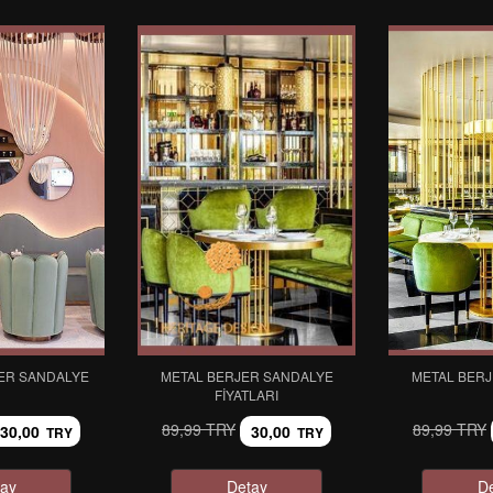
ER SANDALYE
METAL BERJER SANDALYE
METAL BER
FIYATLARI
89,99 TRY
89,99 TRY
30,00
30,00
TRY
TRY
ay
Detay
D