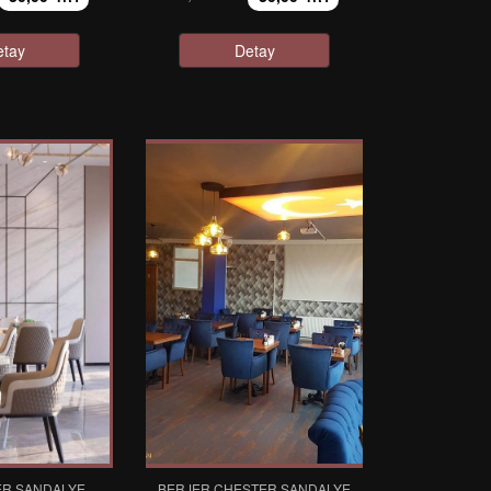
etay
Detay
ER SANDALYE
BERJER CHESTER SANDALYE