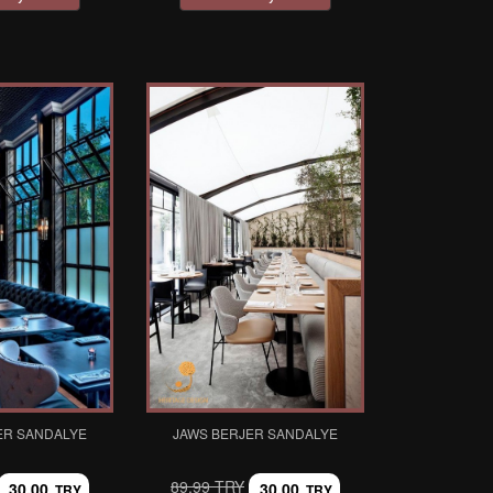
ER SANDALYE
JAWS BERJER SANDALYE
89,99 TRY
30,00
30,00
TRY
TRY