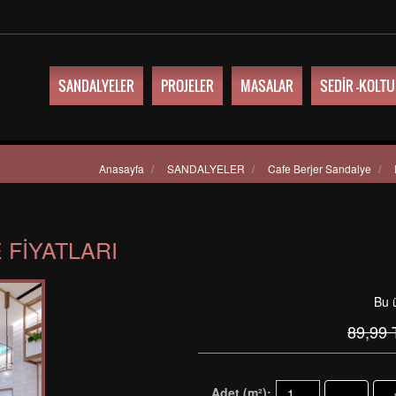
SANDALYELER
PROJELER
MASALAR
SEDİR -KOLT
Anasayfa
/
SANDALYELER
/
Cafe Berjer Sandalye
/
 FIYATLARI
Bu 
89,99
Adet (m²):
-