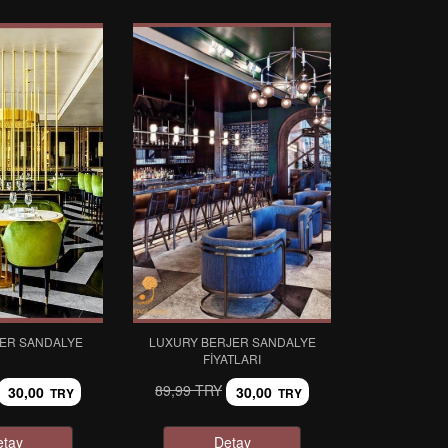
JER SANDALYE
LUXURY BERJER SANDALYE
FIYATLARI
89,99 TRY
30,00
30,00
TRY
TRY
etay
Detay