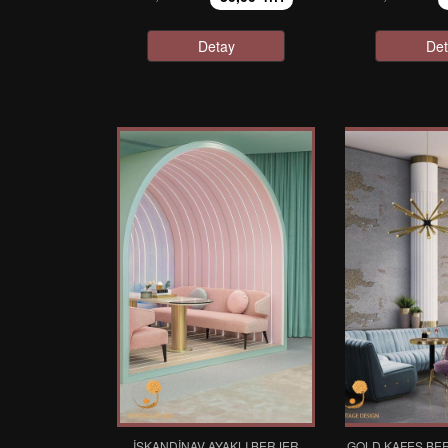
Detay
Det
İSKANDINAV AYAKLI BERJER
GOLD KAFES BE