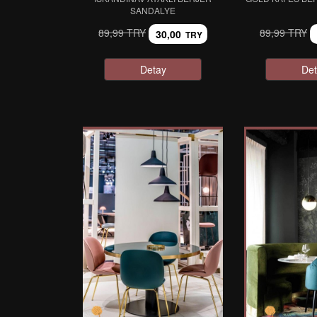
SANDALYE
89,99 TRY
89,99 TRY
30,00
TRY
Detay
Det