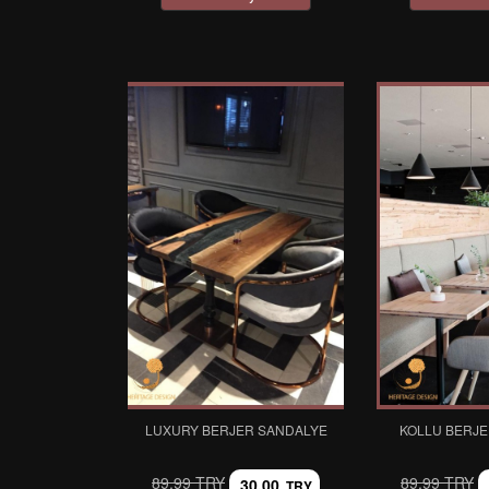
LUXURY BERJER SANDALYE
KOLLU BERJE
89,99 TRY
89,99 TRY
30,00
TRY