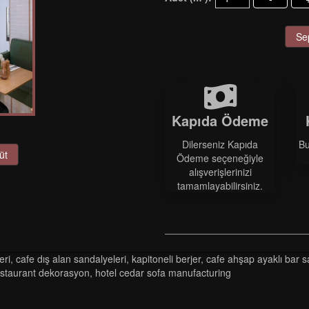
Se
Kapıda Ödeme
Dilerseniz Kapıda
Bu
üt
Ödeme seçeneğiyle
alışverişlerinizi
tamamlayabilirsiniz.
eri
,
cafe dış alan sandalyeleri
,
kapitoneli berjer
,
cafe ahşap ayaklı bar s
estaurant dekorasyon
,
hotel cedar sofa manufacturing