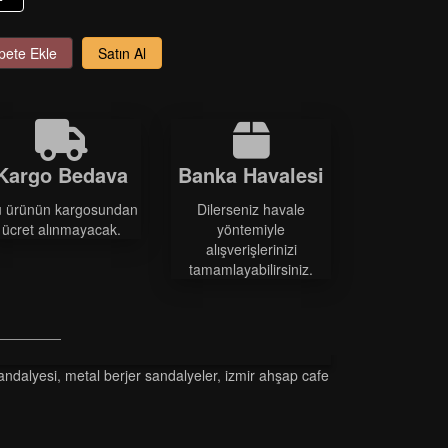
pete Ekle
Satın Al
Kargo Bedava
Banka Havalesi
 ürünün kargosundan
Dilerseniz havale
ücret alınmayacak.
yöntemiyle
alışverişlerinizi
tamamlayabilirsiniz.
andalyesi
,
metal berjer sandalyeler
,
i̇zmir ahşap cafe