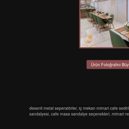
Ürün Fotoğrafını Büy
desenli metal seperatörler
,
i̇ç mekan mimari cafe sedirl
sandalyesi
,
cafe masa sandalye seçenekleri
,
mimari r