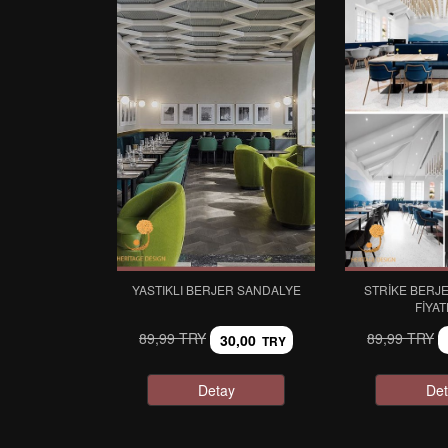
YASTIKLI BERJER SANDALYE
STRIKE BERJ
FIYAT
89,99 TRY
89,99 TRY
30,00
TRY
Detay
Det