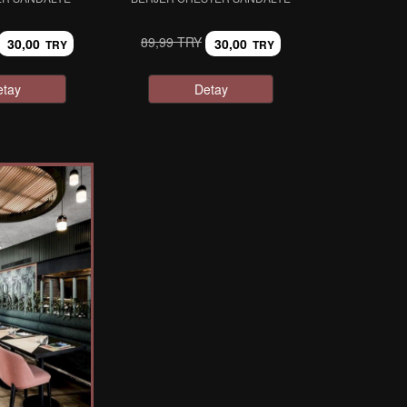
89,99 TRY
30,00
30,00
TRY
TRY
etay
Detay