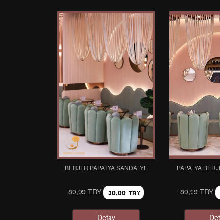
BERJER PAPATYA SANDALYE
PAPATYA BERJ
89,99 TRY
89,99 TRY
30,00
TRY
Detay
Det