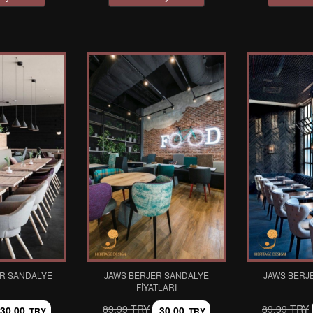
R SANDALYE
JAWS BERJER SANDALYE
JAWS BERJ
FIYATLARI
89,99 TRY
89,99 TRY
30,00
30,00
TRY
TRY