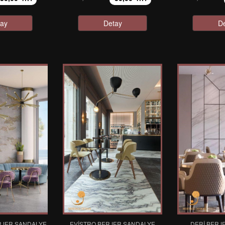
ay
Detay
D
RJER SANDALYE
EVISTRO BERJER SANDALYE
DERI BERJ