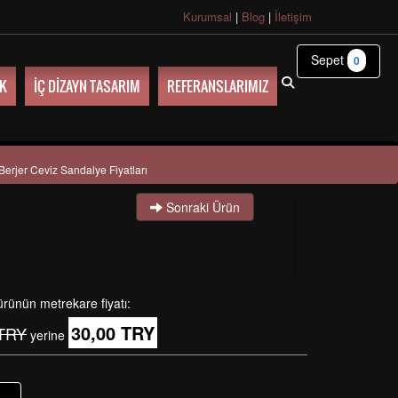
Kurumsal
|
Blog
|
İletişim
Sepet
0
UK
İÇ DİZAYN TASARIM
REFERANSLARIMIZ
Berjer Ceviz Sandalye Fiyatları
Sonraki Ürün
ürünün metrekare fiyatı:
30,00 TRY
 TRY
yerine
+