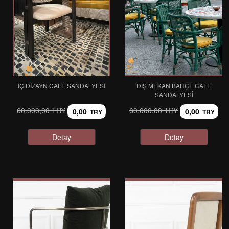
İÇ DİZAYN CAFE SANDALYESİ
DIŞ MEKAN BAHÇE CAFE
SANDALYESİ
60.000,00 TRY
60.000,00 TRY
0,00
0,00
TRY
TRY
Detay
Detay