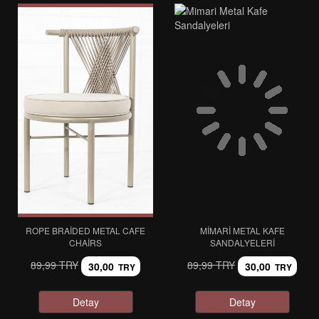
ROPE BRAIDED METAL CAFE
MIMARI METAL KAFE
CHAIRS
SANDALYELERI
89,99 TRY
89,99 TRY
30,00
30,00
TRY
TRY
Detay
Detay