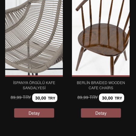
İSPANYA ÖRGÜLÜ KAFE
BERLIN BRAIDED WOODEN
SANDALYESI
CAFE CHAIRS
89,99 TRY
89,99 TRY
30,00
30,00
TRY
TRY
Detay
Detay