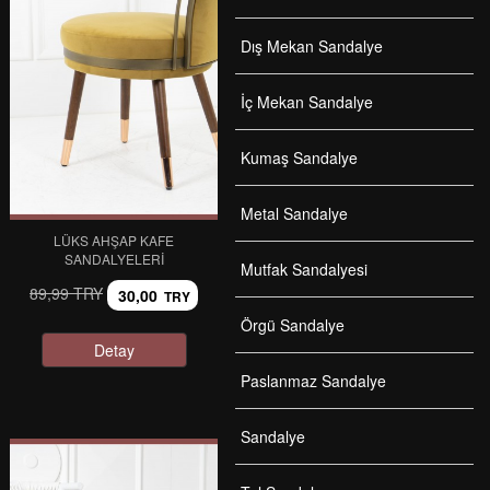
Dış Mekan Sandalye
İç Mekan Sandalye
Kumaş Sandalye
Metal Sandalye
LÜKS AHŞAP KAFE
SANDALYELERI
Mutfak Sandalyesi
89,99 TRY
30,00
TRY
Örgü Sandalye
Detay
Paslanmaz Sandalye
Sandalye