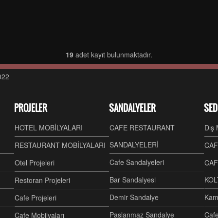
19
adet kayıt bulunmaktadır.
022
PROJELER
SANDALYELER
SED
HOTEL MOBİLYALARI
CAFE RESTAURANT
Dış 
SANDALYELERİ
RESTAURANT MOBİLYALARI
CAF
Cafe Sandalyeleri
Otel Projeleri
CAF
Bar Sandalyesi
KOL
Restoran Projeleri
Demir Sandalye
Kam
Cafe Projeleri
Paslanmaz Sandalye
Cafe
Cafe Mobilyaları