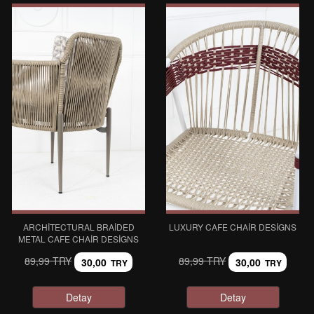
ARCHITECTURAL BRAIDED
LUXURY CAFE CHAIR DESIGNS
METAL CAFE CHAIR DESIGNS
89,99 TRY
89,99 TRY
30,00
30,00
TRY
TRY
Detay
Detay