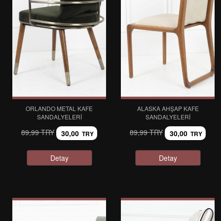
ORLANDO METAL KAFE
ALASKA AHŞAP KAFE
SANDALYELERI
SANDALYELERI
89,99 TRY
89,99 TRY
30,00
30,00
TRY
TRY
Detay
Detay