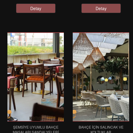
Detay
Detay
ŞEMSIYE UYUMLU BAHÇE
BAHÇE İÇIN SALINCAK VE
MASALARI SANDALYELERI
KOLTUKLAR