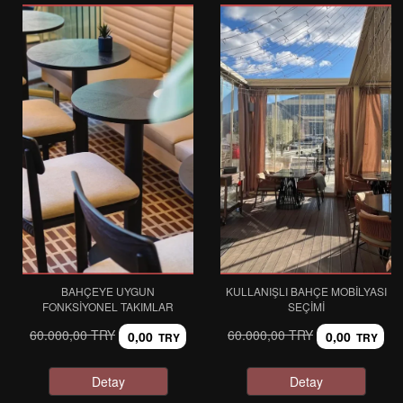
BAHÇEYE UYGUN
KULLANIŞLI BAHÇE MOBILYASI
FONKSIYONEL TAKIMLAR
SEÇIMI
60.000,00 TRY
60.000,00 TRY
0,00
0,00
TRY
TRY
Detay
Detay