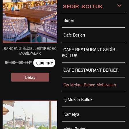
SEDİR -KOLTUK
Berjer
Cafe Berjeri
BAHÇENIZI GÜZELLEŞTIRECEK
CAFE RESTAURANT SEDİR -
MOBILYALAR
KOLTUK
60.000,00 TRY
0,00
TRY
CAFE RESTAURANT BERJER
Detay
Dış Mekan Bahçe Mobilyaları
İç Mekan Koltuk
Kamelya
Metal Berjer