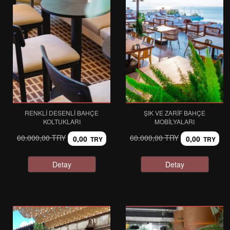
RENKLI DESENLI BAHÇE
ŞIK VE ZARIF BAHÇE
KOLTUKLARI
MOBILYALARI
60.000,00 TRY
60.000,00 TRY
0,00
0,00
TRY
TRY
Detay
Detay