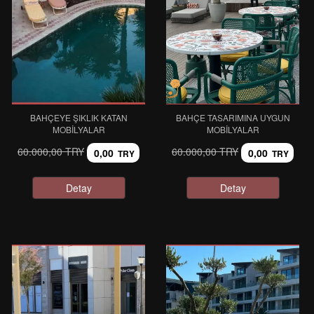
BAHÇEYE ŞIKLIK KATAN
BAHÇE TASARIMINA UYGUN
MOBILYALAR
MOBILYALAR
60.000,00 TRY
60.000,00 TRY
0,00
0,00
TRY
TRY
Detay
Detay