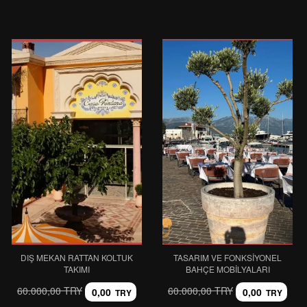
DIŞ MEKAN RATTAN KOLTUK
TASARIM VE FONKSIYONEL
TAKIMI
BAHÇE MOBILYALARI
60.000,00 TRY
60.000,00 TRY
0,00
0,00
TRY
TRY