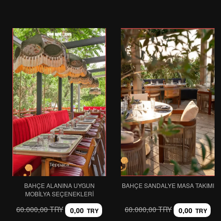
BAHÇE ALANINA UYGUN
BAHÇE SANDALYE MASA TAKIMI
MOBILYA SEÇENEKLERI
60.000,00 TRY
60.000,00 TRY
0,00
0,00
TRY
TRY