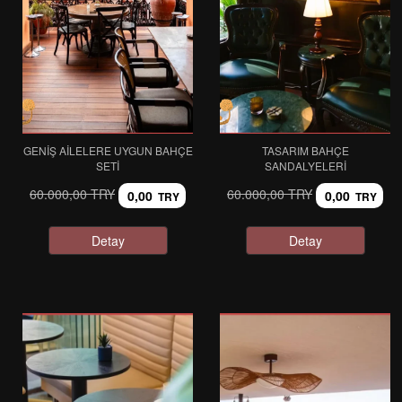
GENIŞ AILELERE UYGUN BAHÇE
TASARIM BAHÇE
SETI
SANDALYELERI
60.000,00 TRY
60.000,00 TRY
0,00
0,00
TRY
TRY
Detay
Detay