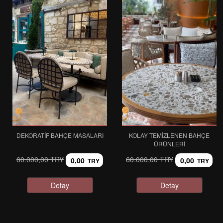
DEKORATIF BAHÇE MASALARI
KOLAY TEMIZLENEN BAHÇE
ÜRÜNLERI
60.000,00 TRY
60.000,00 TRY
0,00
0,00
TRY
TRY
Detay
Detay