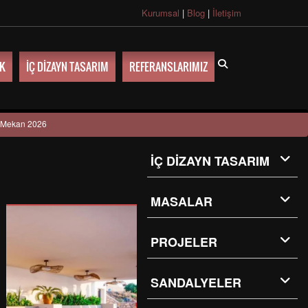
Kurumsal
|
Blog
|
İletişim
UK
İÇ DİZAYN TASARIM
REFERANSLARIMIZ
ş Mekan 2026
İÇ DİZAYN TASARIM
MASALAR
PROJELER
SANDALYELER