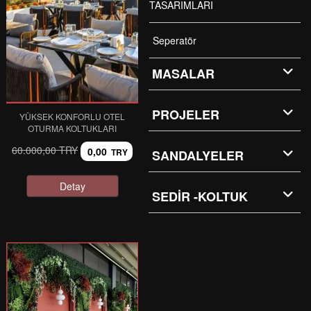
TASARIMLARI
Seperatör
MASALAR
PROJELER
YÜKSEK KONFORLU OTEL
OTURMA KOLTUKLARI
60.000,00 TRY
0,00
TRY
SANDALYELER
Detay
SEDİR -KOLTUK