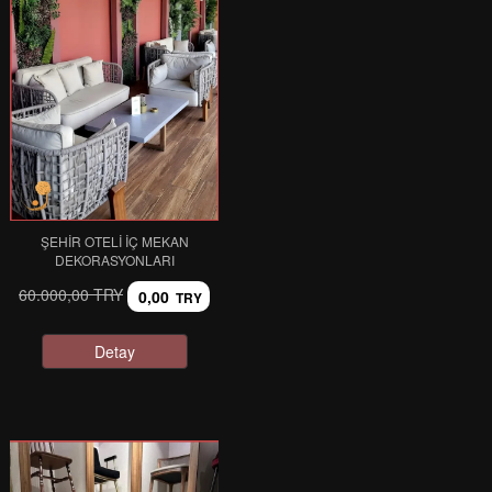
ŞEHIR OTELI İÇ MEKAN
DEKORASYONLARI
60.000,00 TRY
0,00
TRY
Detay