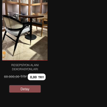
RESEPSIYON ALANI
DEKORASYONLARI
60.000,00 TRY
0,00
TRY
Detay