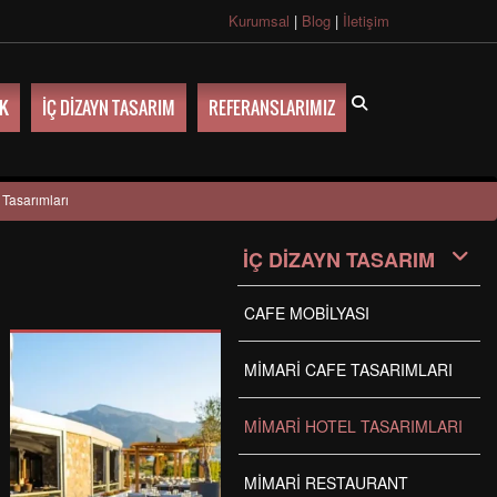
Kurumsal
|
Blog
|
İletişim
UK
İÇ DİZAYN TASARIM
REFERANSLARIMIZ
 Tasarımları
İÇ DİZAYN TASARIM
CAFE MOBİLYASI
MİMARİ CAFE TASARIMLARI
MİMARİ HOTEL TASARIMLARI
MİMARİ RESTAURANT