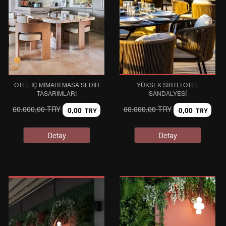
OTEL İÇ MIMARI MASA SEDIR
YÜKSEK SIRTLI OTEL
TASARIMLARI
SANDALYESI
60.000,00 TRY
60.000,00 TRY
0,00
0,00
TRY
TRY
Detay
Detay