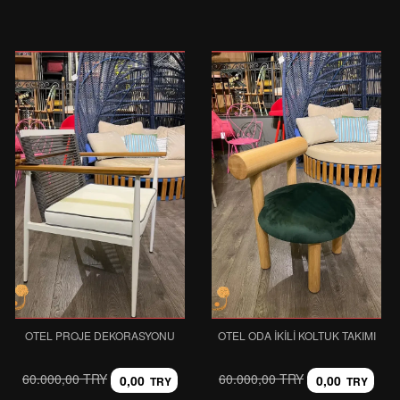
OTEL PROJE DEKORASYONU
OTEL ODA İKILI KOLTUK TAKIMI
60.000,00 TRY
60.000,00 TRY
0,00
0,00
TRY
TRY