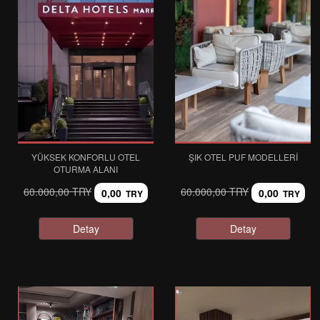
YÜKSEK KONFORLU OTEL
ŞIK OTEL PUF MODELLERI
OTURMA ALANI
60.000,00 TRY
60.000,00 TRY
0,00
0,00
TRY
TRY
Detay
Detay