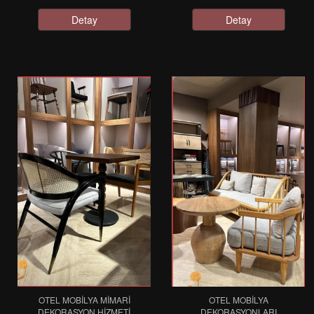
Detay
Detay
OTEL MOBILYA MIMARI
OTEL MOBILYA
DEKORASYON HIZMETI
DEKORASYONLARI