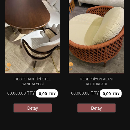
RESTORAN TIPI OTEL
RESEPSIYON ALANI
SANDALYESI
KOLTUKLARI
60.000,00 TRY
60.000,00 TRY
0,00
0,00
TRY
TRY
Detay
Detay