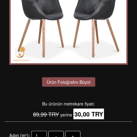
Ürün Fotoğrafını Büyüt
Bu ürünün metrekare fiyatı:
30,00 TRY
89,99 TRY
yerine
Adet (m²):
-
+