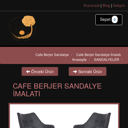
Kurumsal
|
Blog
|
İletişim
Sepet
0
Cafe Berjer Sandalye
/
Cafe Berjer Sandalye İmalatı
Anasayfa
/
SANDALYELER
/
Önceki Ürün
Sonraki Ürün
CAFE BERJER SANDALYE
İMALATI