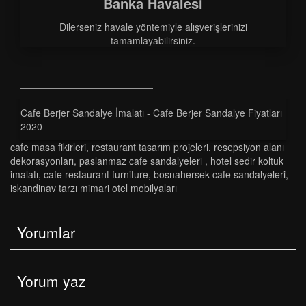
Banka Havalesi
Dilerseniz havale yöntemiyle alışverişlerinizi
tamamlayabilirsiniz.
Cafe Berjer Sandalye İmalatı - Cafe Berjer Sandalye Fiyatları
2020
cafe masa fikirleri
,
restaurant tasarım projeleri
,
resepsiyon alanı
dekorasyonları
,
paslanmaz cafe sandalyeleri
,
hotel sedir koltuk
i̇malatı
,
cafe restaurant furniture
,
bosnahersek cafe sandalyeleri̇
,
i̇skandinav tarzı mimari otel mobilyaları
Yorumlar
Yorum yaz