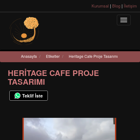
Kurumsal
|
Blog
|
İletişim
Anasayfa
/
Etiketler
/
Heritage Cafe Proje Tasarımı
HERITAGE CAFE PROJE
TASARIMI
Teklif İste