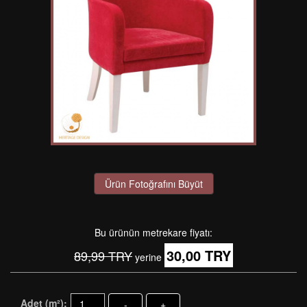
Ürün Fotoğrafını Büyüt
Bu ürünün metrekare fiyatı:
30,00 TRY
89,99 TRY
yerine
Adet (m²):
-
+