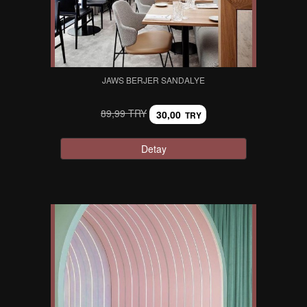
JAWS BERJER SANDALYE
89,99 TRY
30,00
TRY
Detay