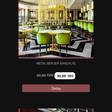
METAL BERJER SANDALYE
89,99 TRY
30,00
TRY
Detay