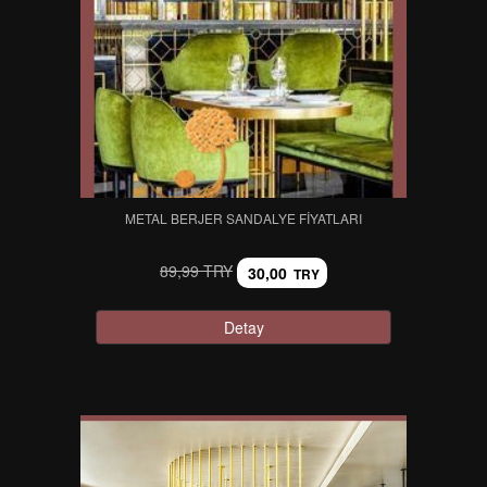
METAL BERJER SANDALYE FIYATLARI
89,99 TRY
30,00
TRY
Detay