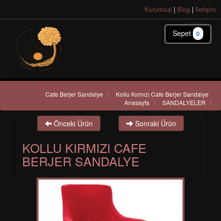
Kurumsal
|
Blog
|
İletişim
Sepet
0
Cafe Berjer Sandalye
/
Kollu Kırmızı Cafe Berjer Sandalye
Anasayfa
/
SANDALYELER
/
Önceki Ürün
Sonraki Ürün
KOLLU KIRMIZI CAFE
BERJER SANDALYE