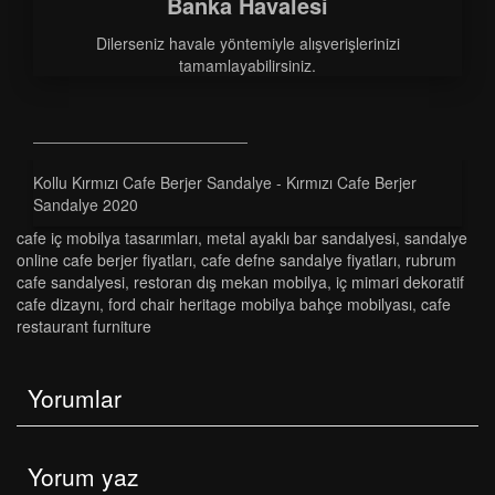
Banka Havalesi
Dilerseniz havale yöntemiyle alışverişlerinizi
tamamlayabilirsiniz.
Kollu Kırmızı Cafe Berjer Sandalye - Kırmızı Cafe Berjer
Sandalye 2020
cafe i̇ç mobilya tasarımları
,
metal ayaklı bar sandalyesi
,
sandalye
online cafe berjer fiyatları
,
cafe defne sandalye fiyatları
,
rubrum
cafe sandalyesi
,
restoran dış mekan mobilya
,
i̇ç mimari dekoratif
cafe dizaynı
,
ford chai̇r heritage mobilya bahçe mobilyası
,
cafe
restaurant furniture
Yorumlar
Yorum yaz