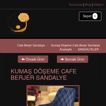
Kurumsal
|
Blog
|
İletişim
Sepet
0
Cafe Berjer Sandalye
/
Kumaş Döşeme Cafe Berjer Sandalye
Anasayfa
/
SANDALYELER
/
Önceki Ürün
Sonraki Ürün
KUMAŞ DÖŞEME CAFE
BERJER SANDALYE