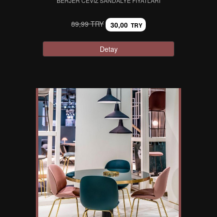
BERJER CEVIZ SANDALYE FIYATLARI
89,99 TRY
30,00
TRY
Detay