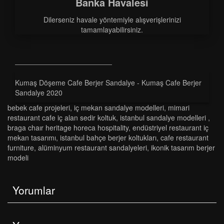
Banka Havalesi
Dilerseniz havale yöntemiyle alışverişlerinizi
tamamlayabilirsiniz.
Kumaş Döşeme Cafe Berjer Sandalye - Kumaş Cafe Berjer
Sandalye 2020
bebek cafe projeleri
,
i̇ç mekan sandalye modelleri
,
mimari
restaurant cafe i̇ç alan sedir koltuk
,
i̇stanbul sandalye modelleri
,
braga chair heritage horeca hospitality
,
endüstriyel restaurant i̇ç
mekan tasarımı
,
i̇stanbul bahçe berjer koltukları
,
cafe restaurant
furniture
,
alüminyum restaurant sandalyeleri
,
i̇konik tasarım berjer
modeli
Yorumlar