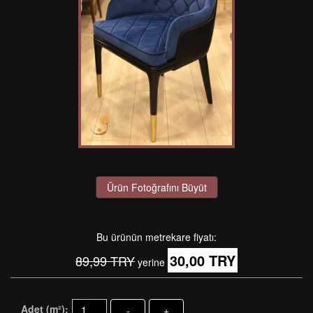
Ürün Fotoğrafını Büyüt
Bu ürünün metrekare fiyatı:
30,00 TRY
89,99 TRY
yerine
Adet (m²):
-
+