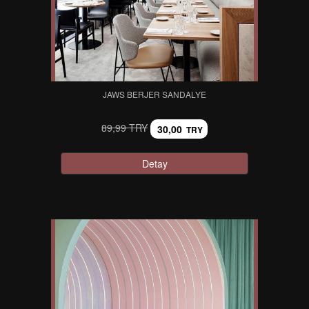
JAWS BERJER SANDALYE
89,99 TRY
30,00
TRY
Detay