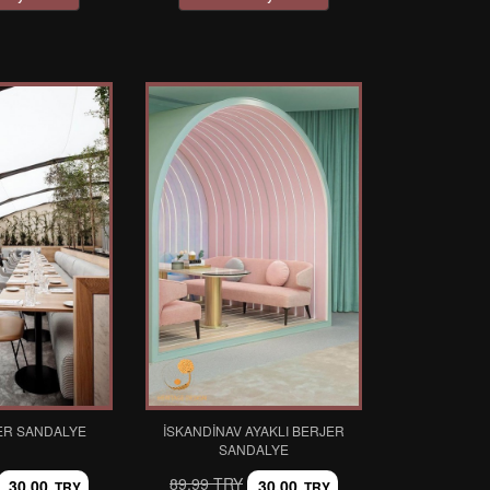
ER SANDALYE
İSKANDINAV AYAKLI BERJER
SANDALYE
89,99 TRY
30,00
30,00
TRY
TRY