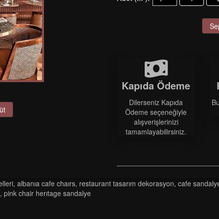
Se
Kapıda Ödeme
Dilerseniz Kapıda
Bu
üt
Ödeme seçeneğiyle
alışverişlerinizi
tamamlayabilirsiniz.
lleri
,
albania cafe chairs
,
restaurant tasarım dekorasyon
,
cafe sandalye 
,
pi̇nk chai̇r heritage sandalye