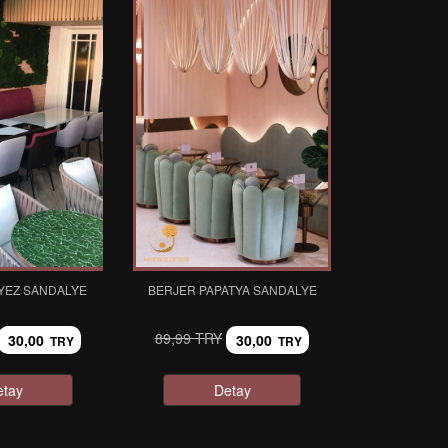
YEZ SANDALYE
BERJER PAPATYA SANDALYE
89,99 TRY
30,00
30,00
TRY
TRY
etay
Detay