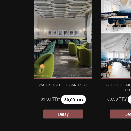
YASTIKLI BERJER SANDALYE
STRIKE BERJ
FIYAT
89,99 TRY
89,99 TRY
30,00
TRY
Detay
Det