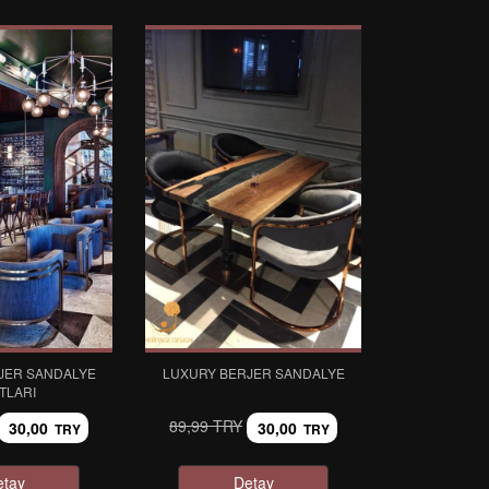
JER SANDALYE
LUXURY BERJER SANDALYE
ATLARI
89,99 TRY
30,00
30,00
TRY
TRY
etay
Detay