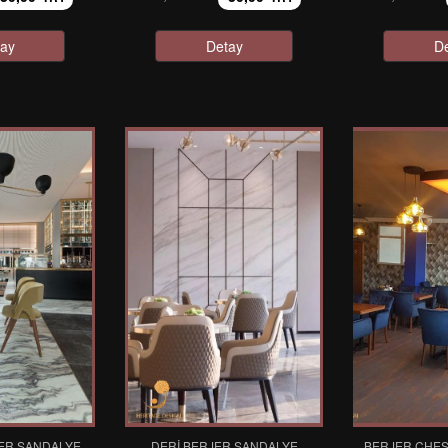
ay
Detay
D
ER SANDALYE
DERI BERJER SANDALYE
BERJER CHE