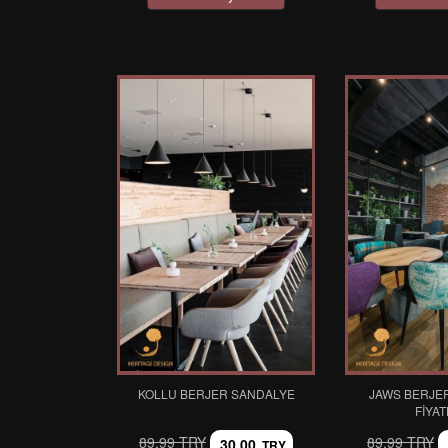
KOLLU BERJER SANDALYE
JAWS BERJE
FIYAT
89,99 TRY
89,99 TRY
30,00
TRY