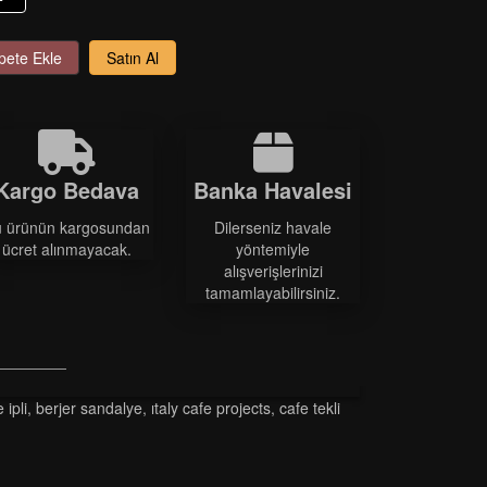
pete Ekle
Satın Al
Kargo Bedava
Banka Havalesi
 ürünün kargosundan
Dilerseniz havale
ücret alınmayacak.
yöntemiyle
alışverişlerinizi
tamamlayabilirsiniz.
i̇pli
,
berjer sandalye
,
italy cafe projects
,
cafe tekli