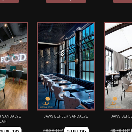
R SANDALYE
JAWS BERJER SANDALYE
JAWS BERJ
LARI
89,99 TRY
89,99 TRY
30,00
30,00
TRY
TRY