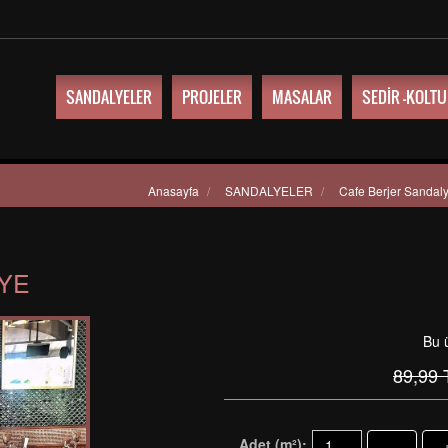
SANDALYELER
PROJELER
MASALAR
SEDİR -KOLT
Anasayfa
/
SANDALYELER
/
Cafe Berjer Sandal
YE
Bu 
89,99
Adet (m²):
-