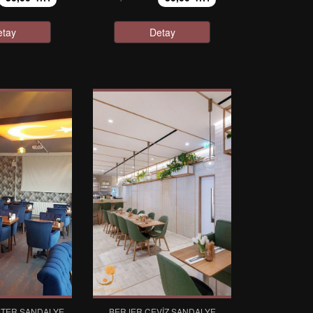
etay
Detay
STER SANDALYE
BERJER CEVIZ SANDALYE