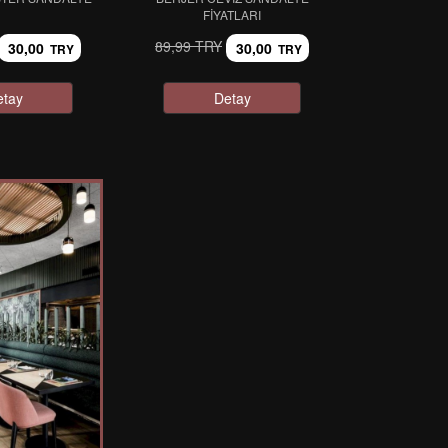
FIYATLARI
89,99 TRY
30,00
30,00
TRY
TRY
etay
Detay