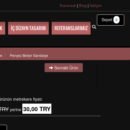
Kurumsal
|
Blog
|
İletişim
Sepet
0
UK
İÇ DİZAYN TASARIM
REFERANSLARIMIZ
ye
/
Penyez Berjer Sandalye
Sonraki Ürün
ürünün metrekare fiyatı:
30,00 TRY
 TRY
yerine
+