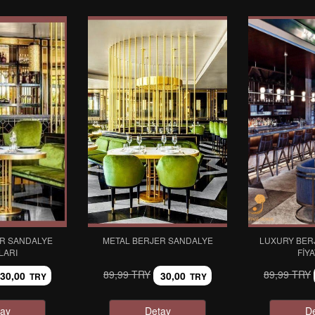
R SANDALYE
METAL BERJER SANDALYE
LUXURY BER
LARI
FIY
89,99 TRY
89,99 TRY
30,00
30,00
TRY
TRY
ay
Detay
D